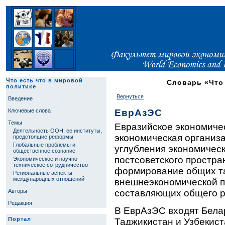
Что есть что в мировой
Словарь «Что 
политике
Вернуться
Введение
Ключевые слова
ЕврАзЭС
Темы
Евразийское экономиче
Деятельность ООН, ее институты,
экономическая организа
предстоящие реформы
Глобальные проблемы и
углубления экономичес
общественное сознание
постсоветского простра
Экономическое и научно-
техническое сотрудничество
формирование общих т
Региональные аспекты
международных отношений
внешнеэкономической по
Авторы
составляющих общего р
Редакция
В ЕврАзЭС входят Белар
Портал
Таджикистан и Узбекист