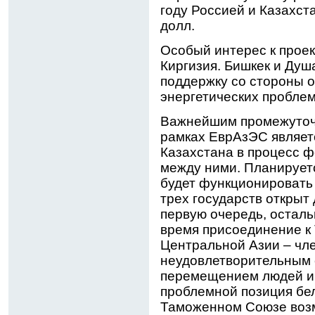
году Россией и Казахст
долл.
Особый интерес к прое
Киргизия. Бишкек и Ду
поддержку со стороны о
энергетических проблем
Важнейшим промежуточн
рамках ЕврАзЭС являетс
Казахстана в процесс 
между ними. Планируетс
будет функционировать
трех государств открыт 
первую очередь, остал
время присоединение к
Центральной Азии – чл
неудовлетворительным 
перемещением людей и г
проблемной позиция бе
Таможенном Союзе возм