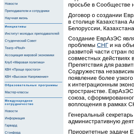
просьбе в Сообществе 
Новости
Преподаватели и сотрудники
Договор о создании Евр
Научная жизнь
в столице Казахстана А
Инициативы
Белоруссии, Казахстана
Институт молодых преподавателей
Создание ЕврАзЭС явля
Студенческий Совет
проблемы
СНГ
и на объ
Театр «Plouf»
развитой части стран п
Ассоциация мировой экономики
совместных действиях 
Клуб «Мировая политика»
Препятствия для развит
КВН «Проще простого»
Содружества независим
КВН «Высокое Напряжение»
появление более узкого
к интеграционным экон
Образовательные программы
пространстве. ЕврАзЭС
Мастер-классы
союза, сформированного
Международное
воплощения в рамках С
сотрудничество
Новости
Генеральный секретарь
Информация
административную деят
Гарвард
Приоритетные задачи Е
Стэнфорд