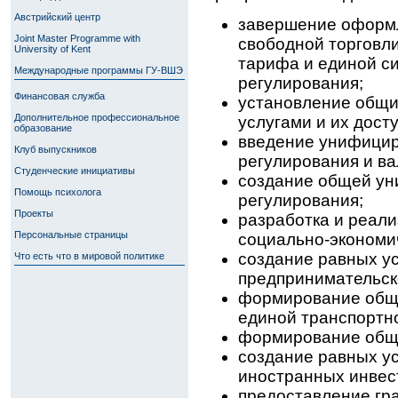
Австрийский центр
завершение оформ
Joint Master Programme with
свободной торговл
University of Kent
тарифа и единой с
Международные программы ГУ-ВШЭ
регулирования;
Финансовая служба
установление общи
Дополнительное профессиональное
услугами и их дост
образование
введение унифицир
Клуб выпускников
регулирования и ва
Студенческие инициативы
создание общей у
Помощь психолога
регулирования;
Проекты
разработка и реал
Персональные страницы
социально-экономич
создание равных у
Что есть что в мировой политике
предпринимательск
формирование обще
единой транспортн
формирование обще
создание равных ус
иностранных инвес
предоставление гр