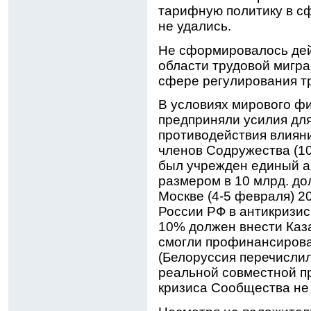
тарифную политику в с
не удались.
Не сформировалось дей
области трудовой мигра
сфере регулирования т
В условиях мирового ф
предприняли усилия дл
противодействия влияни
членов Содружества (10 
был учрежден единый 
размером в 10 млрд. д
Москве (4-5 февраля) 2
России РФ в антикризи
10% должен внести Каз
смогли профинансиров
(Белоруссия перечислил
реальной совместной п
кризиса Сообщества не