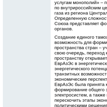
услугам монополий» – 
по внутрироссийским це
газа из региона Центра
Определенную сложност
Союза представляет ф
органов.
Создание единого тамо
возможность для форми
пространства стран – у
свою очередь, переход
пространству открывает
ЕврАзЭс в энергетическ
энергетического потенц
транзитных возможност
экономические перспект
ЕврАзЭс была принята 
формирование общего э
электросистем, а также 
перескочить этапы экон
политическими решени