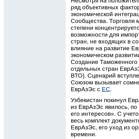
Несмотря на положител
ряд объективных факто
экономической интеграц
Сообщества. Торговля 
степени концентрируетс
возможности для импор
стран, не входящих в с
влияние на развитие Е
экономическом развитии
Создание Таможенного 
отдельных стран ЕврАзЭ
ВТО). Сценарий вступл
Союзом вызывает сомне
ЕврАзЭс с
ЕС
.
Узбекистан покинул Евр
из ЕврАзЭс явилось, п
его интересов». С учето
весь комплект документ
ЕврАзЭс, его уход из о
времени.